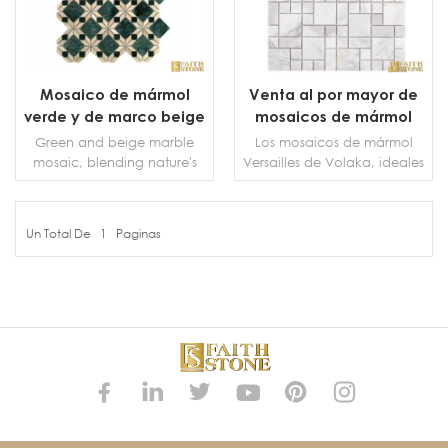
Mosaico de mármol
Venta al por mayor de
verde y de marco beige
mosaicos de mármol
de gama alta
Volaka Versalles
Green and beige marble
Los mosaicos de mármol
mosaic, blending nature's
Versailles de Volaka, ideales
hues, offers luxury &
para revestimientos de
durability. Ideal for floors,
paredes y pisos, decorarán
walls, unique &
su diseño interior. Patrón de
Un Total De
1
Paginas
sophisticated for any space.
Versalles Mosaico y piso El
MÁS DETALLES
MÁS DETALLES
mosaico es un mosaico con
una pequeña cantidad de
crema suave y una fina
textura negra.