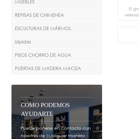
MUEBLES
El gr
REPISAS DE CHIMENEA
vetead
vetas d
gra
ESCULTURAS DE MÁRMOL
apl
residenci
lápidas
PISOS CHORRO DE AGUA
PUERTAS DE MADERA MACIZA
COMO PODEMOS
AYUDARTE
Puede ponerse en contacto con
nosotros de cualquier manera