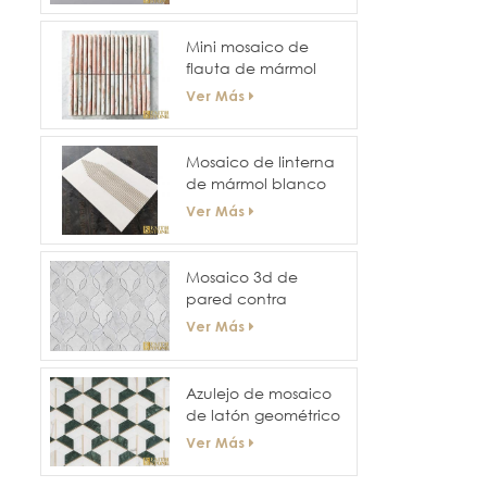
hexagonal para
paredes y pisos de
Mini mosaico de
hoteles
flauta de mármol
estriado curvo
Ver Más
Mosaico de linterna
de mármol blanco
este
Ver Más
Mosaico 3d de
pared contra
salpicaduras de
Ver Más
diseño de tamaño
irregular
Azulejo de mosaico
de latón geométrico
mixto de mármol
Ver Más