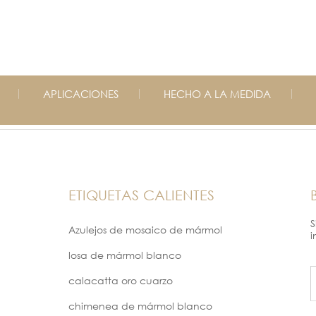
APLICACIONES
HECHO A LA MEDIDA
ETIQUETAS CALIENTES
S
Azulejos de mosaico de mármol
i
losa de mármol blanco
calacatta oro cuarzo
chimenea de mármol blanco