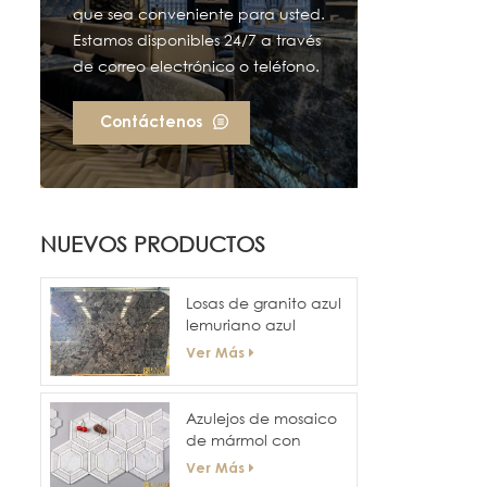
que sea conveniente para usted.
Estamos disponibles 24/7 a través
de correo electrónico o teléfono.
Contáctenos
NUEVOS PRODUCTOS
Losas de granito azul
lemuriano azul
labradorita
Ver Más
Azulejos de mosaico
de mármol con
forma de panal
Ver Más
plano de superficie