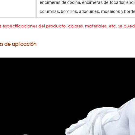
encimeras de cocina, encimeras de tocador, enci
columnas, bordillos, adoquines, mosaicos y bordes
s especificaciones del producto, colores, materiales, etc. se pue
s de aplicación