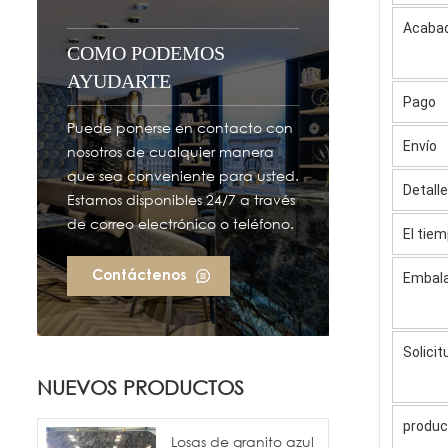
Acabad
COMO PODEMOS
AYUDARTE
Pago
Puede ponerse en contacto con
Envío
nosotros de cualquier manera
que sea conveniente para usted.
Detall
Estamos disponibles 24/7 a través
de correo electrónico o teléfono.
El tie
Contáctenos
Embala
Solicit
NUEVOS PRODUCTOS
produc
Losas de granito azul