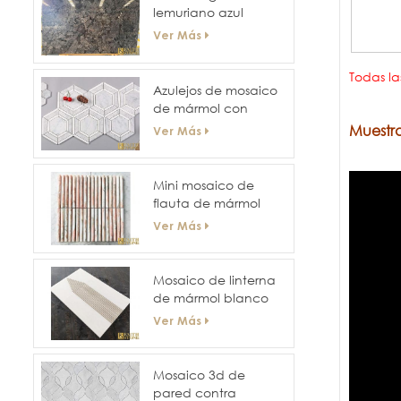
lemuriano azul
labradorita
Ver Más
Todas la
Azulejos de mosaico
de mármol con
forma de panal
Muestra
Ver Más
plano de superficie
hexagonal para
paredes y pisos de
Mini mosaico de
hoteles
flauta de mármol
estriado curvo
Ver Más
Mosaico de linterna
de mármol blanco
este
Ver Más
Mosaico 3d de
pared contra