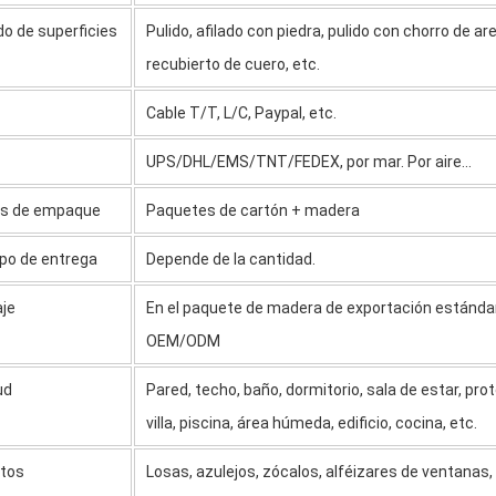
o de superficies
Pulido, afilado con piedra, pulido con chorro de a
recubierto de cuero, etc.
Cable T/T, L/C, Paypal, etc.
UPS/DHL/EMS/TNT/FEDEX, por mar. Por aire...
es de empaque
Paquetes de cartón + madera
mpo de entrega
Depende de la cantidad.
je
En el paquete de madera de exportación estándar
OEM/ODM
ud
Pared, techo, baño, dormitorio, sala de estar, pro
villa, piscina, área húmeda, edificio, cocina, etc.
tos
Losas, azulejos, zócalos, alféizares de ventanas,