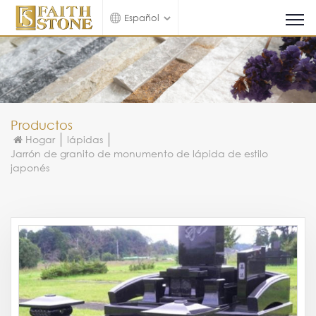
Español
Productos
Hogar
lápidas
Jarrón de granito de monumento de lápida de estilo
japonés