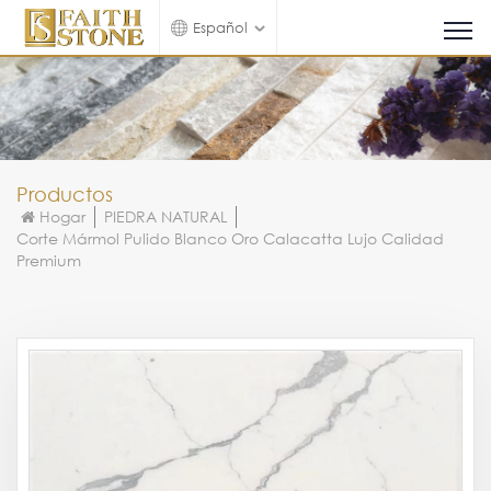
Español
Productos
Hogar
PIEDRA NATURAL
Corte Mármol Pulido Blanco Oro Calacatta Lujo Calidad
Premium