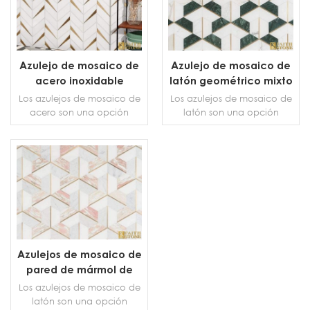
Azulejo de mosaico de
Azulejo de mosaico de
acero inoxidable
latón geométrico mixto
dorado
de mármol
Los azulejos de mosaico de
Los azulejos de mosaico de
acero son una opción
latón son una opción
elegante. Esta hermosa y
elegante. Esta hermosa y
completa colección de
completa colección de
mármol blanco/gris ofrece
mármol blanco/gris ofrece
muchas opciones de
muchas opciones de
MÁS DETALLES
MÁS DETALLES
azulejos para baños,
azulejos para baños,
cocinas y salas de estar.
cocinas y salas de estar.
Azulejos de mosaico de
pared de mármol de
latón
Los azulejos de mosaico de
latón son una opción