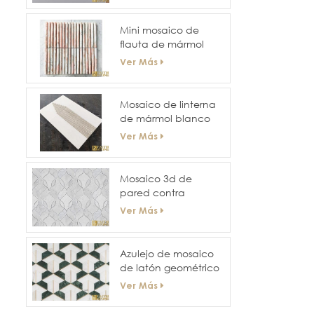
hexagonal para
paredes y pisos de
Mini mosaico de
hoteles
flauta de mármol
estriado curvo
Ver Más
Mosaico de linterna
de mármol blanco
este
Ver Más
Mosaico 3d de
pared contra
salpicaduras de
Ver Más
diseño de tamaño
irregular
Azulejo de mosaico
de latón geométrico
mixto de mármol
Ver Más