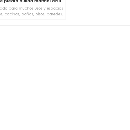
de piedra pulida mármol azul
ágata de ónix
ado para muchos usos y espacios
s, cocinas, baños, pisos, paredes,
 mármol... Este mármol de piedra
ral ilustra el romance clásico,
a una mejora estética distintiva y
oránea en cocinas, baños y una
MÁS DETALLES
ariedad de proyectos comerciales
y residenciales. .