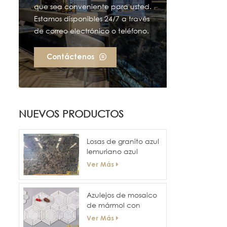
que sea conveniente para usted.
Estamos disponibles 24/7 a través
de correo electrónico o teléfono.
Contáctenos
NUEVOS PRODUCTOS
Losas de granito azul
lemuriano azul
labradorita
Ver Más
Azulejos de mosaico
de mármol con
forma de panal
Ver Más
plano de superficie