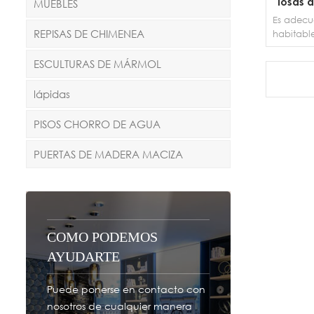
losas 
MUEBLES
Es adecu
REPISAS DE CHIMENEA
habitable
losas de
natu
ESCULTURAS DE MÁRMOL
incorpor
contemp
lápidas
amplia v
PISOS CHORRO DE AGUA
PUERTAS DE MADERA MACIZA
COMO PODEMOS
AYUDARTE
Puede ponerse en contacto con
nosotros de cualquier manera