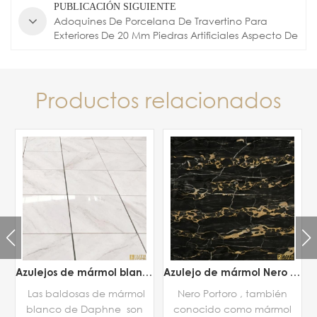
PUBLICACIÓN SIGUIENTE
Adoquines De Porcelana De Travertino Para
Exteriores De 20 Mm Piedras Artificiales Aspecto De
Travertino Baldosa De Porcelana
Productos relacionados
 blanco Daphne
Azulejo de mármol Nero Portoro
Azulejos de mármol blanco Bianco Carrara
Nero Portoro , también
Las baldosas de mármol
conocido como mármol
blanco de Carrara pueden