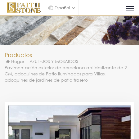
Español
Productos
Hogar
AZULEJOS Y MOSAICOS
Pavimentación exterior de porcelana antideslizante de 2
CM, adoquines de Patio iluminados para Villas,
adoquines de jardines de patio trasero